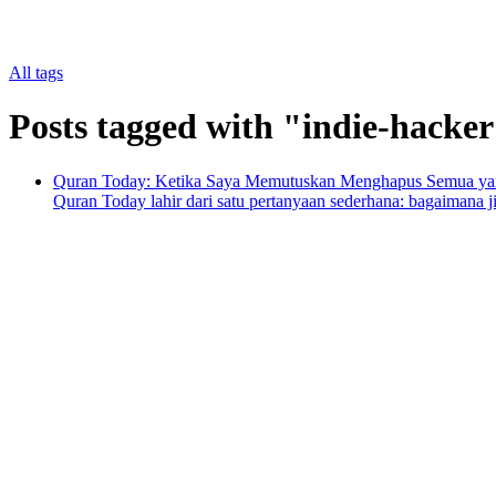
All tags
Posts tagged with "indie-hacke
Quran Today: Ketika Saya Memutuskan Menghapus Semua yan
Quran Today lahir dari satu pertanyaan sederhana: bagaimana