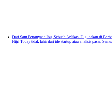
Dari Satu Pertanyaan Ibu, Sebuah Aplikasi Digunakan di Berb
Hijri Today tidak lahir dari ide startup atau analisis pasar. Se