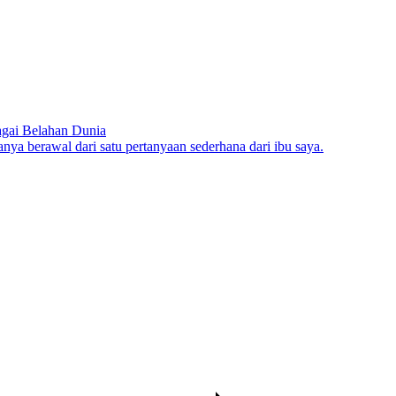
agai Belahan Dunia
muanya berawal dari satu pertanyaan sederhana dari ibu saya.