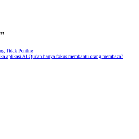
r"
g Tidak Penting
 jika aplikasi Al-Qur'an hanya fokus membantu orang membaca?