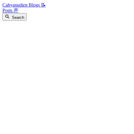
Cahyanudien Blogs 📝
Posts 💭
Search