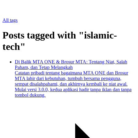
All tags
Posts tagged with "islamic-
tech"
Di Balik MTA ONE & Brosur MTA: Tentang Niat, Salah
Paham, dan Tetap Melangkah
Catatan pribadi tentang bagaimana MTA ONE dan Brosur
MTA lahir dari kebutuhan, tumbuh bersama pengguna,
sempat disalahpahami, dan akhirnya kembali ke niat awal.
Mulai versi 3.0.0, kedua aplikasi hadir tanpa iklan dan tanpa
tombol dukung.