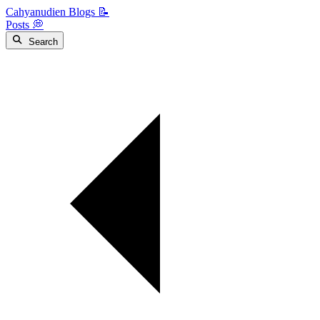
Cahyanudien Blogs 📝
Posts 💭
Search