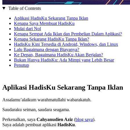
Table of Contents
Aplikasi HadisKu Sekarang Tanpa Iklan
Kenapa Saya Membuat HadisKu
Mulai dari Nol
Kenapa Sempat Ada Iklan dan Pembelian Dalam Aplikasi?
Kenapa Sekarang HadisKu Tanpa Iklan?
HadisKu Kini Tersedia di Android, Windows, dan Linux
Lalu Bagaimana dengan Biayanya?
Ke Depan, Bagaimana HadisKu Akan Berjalan?
Bukan Hanya HadisKu: Ada Mimpi yang Lebih Besar
Penutup
Aplikasi HadisKu Sekarang Tanpa Iklan
Assalamu’alaikum warahmatullahi wabarakatuh.
Saudaraku seiman, saudara seagama.
Perkenalkan, saya
Cahyanudien Aziz
(
blog saya
).
Saya adalah pembuat aplikasi
HadisKu
.