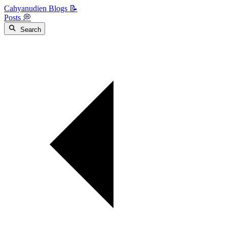
Cahyanudien Blogs 📝
Posts 💭
Search