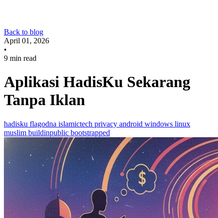
Back to blog
April 01, 2026
•
9 min read
Aplikasi HadisKu Sekarang
Tanpa Iklan
hadisku
flagodna
islamictech
privacy
android
windows
linux
muslim
buildinpublic
bootstrapped