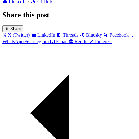
💼
LinkedIn
•
🐙
GitHub
Share this post
📱
Share
𝕏
X (Twitter)
💼
LinkedIn
🧵
Threads
🦋
Bluesky
📘
Facebook
📱
WhatsApp
✈️
Telegram
📧
Email
👽
Reddit
📌
Pinterest